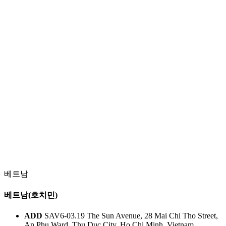
베트남
베트남(호치민)
ADD
SAV6-03.19 The Sun Avenue, 28 Mai Chi Tho Street,
An Phu Ward, Thu Duc City, Ho Chi Minh, Vietnam