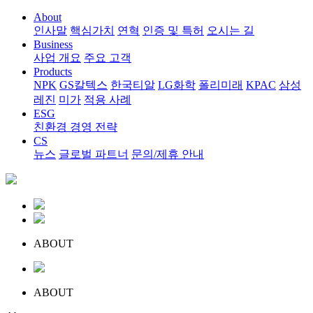
About
인사말
핵심가치
연혁
인증 및 특허
오시는 길
Business
사업 개요
주요 고객
Products
NPK
GS칼텍스
한국티알
LG화학
폴리미래
KPAC
삼성
레진
미가
적용 사례
ESG
친환경 경영 전략
CS
뉴스
글로벌 파트너
문의/제휴 안내
ABOUT
ABOUT