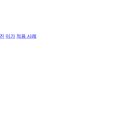
진
미가
적용 사례