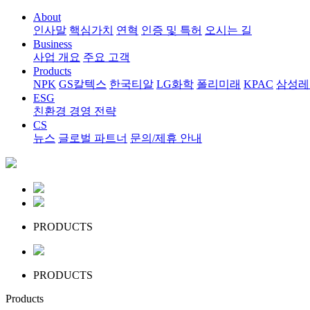
About
인사말
핵심가치
연혁
인증 및 특허
오시는 길
Business
사업 개요
주요 고객
Products
NPK
GS칼텍스
한국티알
LG화학
폴리미래
KPAC
삼성레
ESG
친환경 경영 전략
CS
뉴스
글로벌 파트너
문의/제휴 안내
PRODUCTS
PRODUCTS
Products